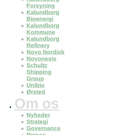
Forsyning
Kalundborg
Bioenergi
Kalundborg
Kommune
Kalundborg
Refinery
Novo Nordisk
Novonesis
Schultz
Shipping
Group
Unibio
Ørsted
Om os
Nyheder
Strategi
Governance
Presse