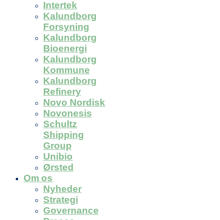
Intertek
Kalundborg
Forsyning
Kalundborg
Bioenergi
Kalundborg
Kommune
Kalundborg
Refinery
Novo Nordisk
Novonesis
Schultz
Shipping
Group
Unibio
Ørsted
Om os
Nyheder
Strategi
Governance