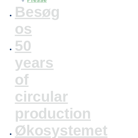
Besøg
os
50
years
of
circular
production
Økosystemet