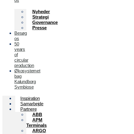
os
Nyheder
Strategi
Governance
Presse
Besøg
os
50
years
of
circular
production
Økosystemet
bag
Kalundborg
Symbiose
Inspiration
Samarbejde
Partnere
ABB
APM
Terminals
ARGO