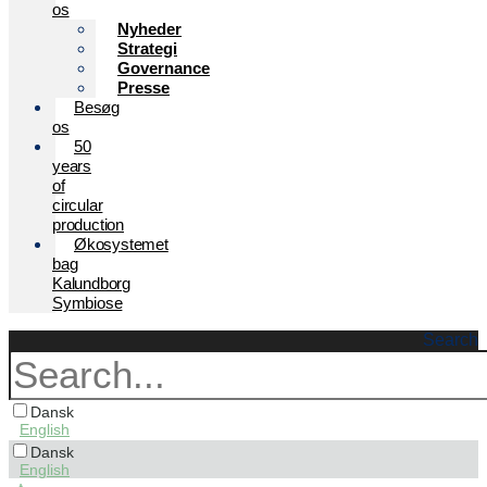
os
Nyheder
Strategi
Governance
Presse
Besøg
os
50
years
of
circular
production
Økosystemet
bag
Kalundborg
Symbiose
Search
Dansk
English
Dansk
English