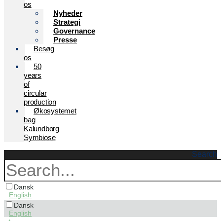
os
Nyheder
Strategi
Governance
Presse
Besøg
os
50
years
of
circular
production
Økosystemet
bag
Kalundborg
Symbiose
Search
Dansk
English
Dansk
English