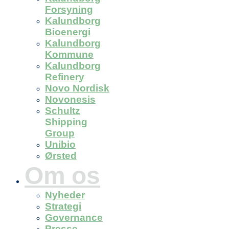
Forsyning
Kalundborg
Bioenergi
Kalundborg
Kommune
Kalundborg
Refinery
Novo Nordisk
Novonesis
Schultz
Shipping
Group
Unibio
Ørsted
Om os
Nyheder
Strategi
Governance
Presse