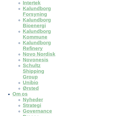
Intertek
Kalundborg
Forsyning
Kalundborg
Bioenergi
Kalundborg
Kommune
Kalundborg
Refinery
Novo Nordisk
Novonesis
Schultz
Shipping
Group
Unibio
Ørsted
Om os
Nyheder
Strategi
Governance