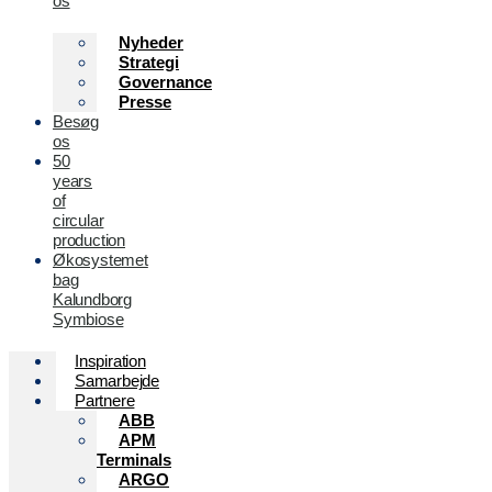
os
Nyheder
Strategi
Governance
Presse
Besøg
os
50
years
of
circular
production
Økosystemet
bag
Kalundborg
Symbiose
Inspiration
Samarbejde
Partnere
ABB
APM
Terminals
ARGO