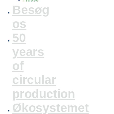
Besøg
os
50
years
of
circular
production
Økosystemet