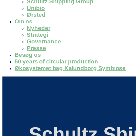
Schultz Shipping Group
Unibio
Ørsted
Om os
Nyheder
Strategi
Governance
Presse
Besøg os
50 years of circular production
Økosystemet bag Kalundborg Symbiose
Schultz Sh