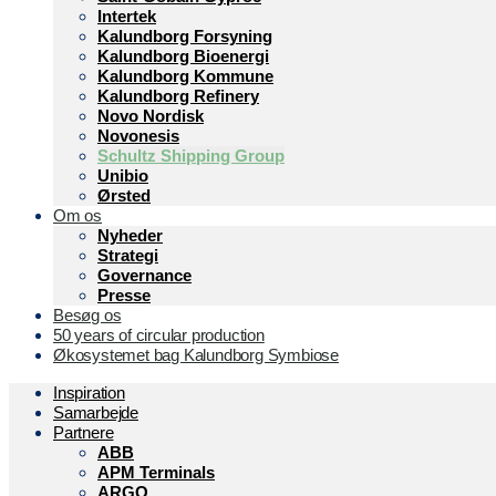
Intertek
Kalundborg Forsyning
Kalundborg Bioenergi
Kalundborg Kommune
Kalundborg Refinery
Novo Nordisk
Novonesis
Schultz Shipping Group
Unibio
Ørsted
Om os
Nyheder
Strategi
Governance
Presse
Besøg os
50 years of circular production
Økosystemet bag Kalundborg Symbiose
Inspiration
Samarbejde
Partnere
ABB
APM Terminals
ARGO