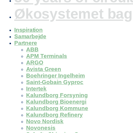
Økosystemet bag
Inspiration
Samarbejde
Partnere
ABB
APM Terminals
ARGO
Avista Green
Boehringer Ingelheim
Saint-Gobain Gyproc
Intertek
Kalundborg Forsyning
Kalundborg Bioenergi
Kalundborg Kommune
Kalundborg Refinery
Novo Nordisk
Novonesis