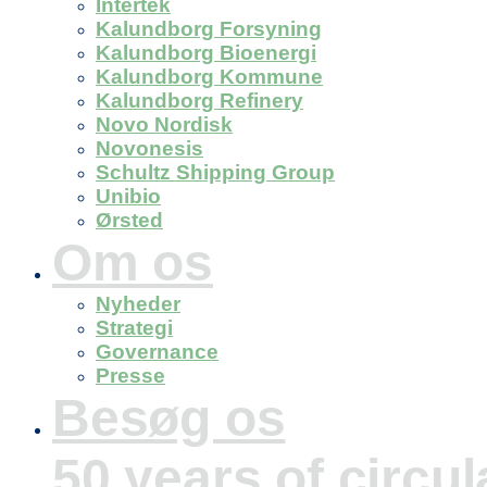
Intertek
Kalundborg Forsyning
Kalundborg Bioenergi
Kalundborg Kommune
Kalundborg Refinery
Novo Nordisk
Novonesis
Schultz Shipping Group
Unibio
Ørsted
Om os
Nyheder
Strategi
Governance
Presse
Besøg os
50 years of circu