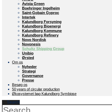
Avista Green
Boehringer Ingelheim
Saint-Gobain Gyproc
Intertek
Kalundborg Forsyning
Kalundborg Bioenergi
Kalundborg Kommune
Kalundborg Refinery
Novo Nordisk
Novonesis
Schultz Shipping Group
Unibio
Ørsted
Om os
Nyheder
Strategi
Governance
Presse
Besøg os
50 years of circular production
Økosystemet bag Kalundborg Symbiose
Search